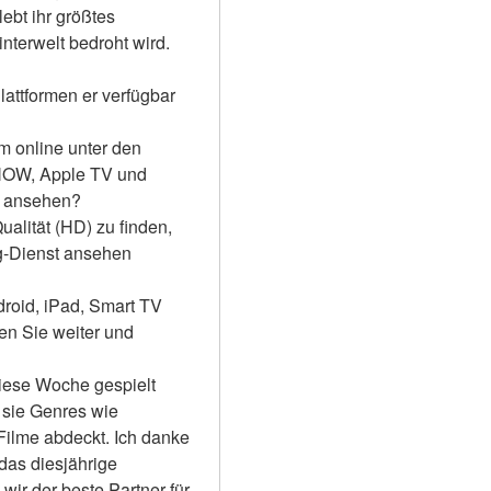
bt ihr größtes 
nterwelt bedroht wird. 
attformen er verfügbar 
m online unter den 
NOW, Apple TV und 
e ansehen?
alität (HD) zu finden, 
-Dienst ansehen 
roid, iPad, Smart TV 
 Sie weiter und 
iese Woche gespielt 
sie Genres wie 
Filme abdeckt. Ich danke 
das diesjährige 
ir der beste Partner für 