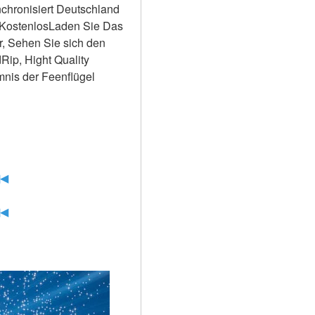
hronisiert Deutschland 
e KostenlosLaden Sie Das 
, Sehen Sie sich den 
ip, Hight Quality 
nis der Feenflügel 
◀◀
◀◀